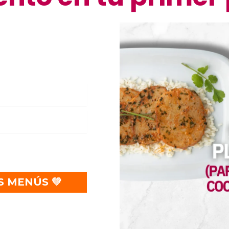
lítica de privacidad.
Estás a
ena gente :)
S MENÚS 💚