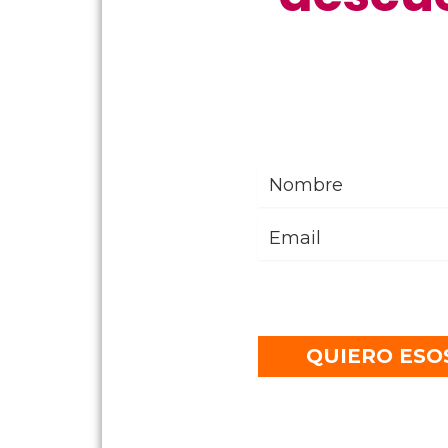
Al dejar mi email acepto la
po
salvo con nosotras, somos bu
QUIERO ESO