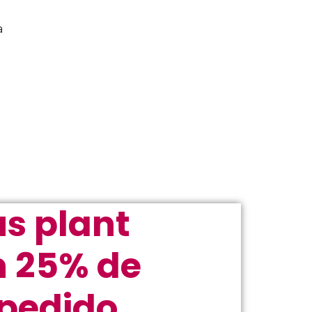
.
a
s plant
n 25% de
 pedido