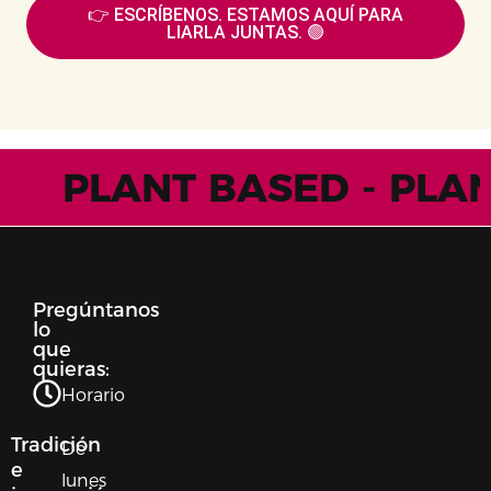
👉 ESCRÍBENOS. ESTAMOS AQUÍ PARA
LIARLA JUNTAS. 🟢
PLANT BASED - P
BASED - PLANT B
- PLANT BASED 
Pregúntanos
lo
PLANT BASED - P
que
quieras:
BASED - PLANT B
Horario
Tradición
- PLANT BASE
De
e
lunes