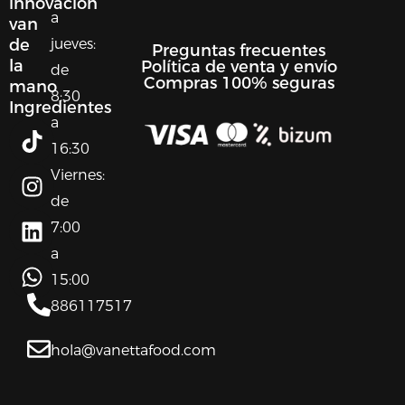
innovación
a
van
jueves:
de
Preguntas frecuentes
la
Política de venta y envío
de
Compras 100% seguras
mano
8:30
Ingredientes
a
T
I
L
W
i
n
i
h
16:30
k
s
n
a
Viernes:
t
t
k
t
de
o
a
e
s
7:00
k
g
d
a
a
r
i
p
15:00
a
n
p
m
886117517
hola@vanettafood.com