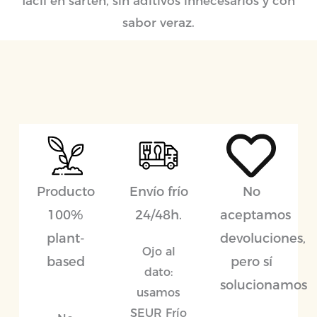
fácil en sartén, sin aditivos innecesarios y con
sabor veraz.
Producto
Envío frío
No
100%
24/48h.
aceptamos
plant-
devoluciones,
Ojo al
based
pero sí
dato:
solucionamos
usamos
SEUR Frío