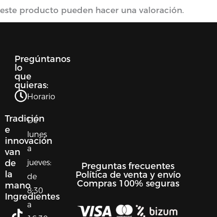
este producto pueden hacer una valoración.
Pregúntanos
lo
que
quieras:
Horario
Tradición
De
e
lunes
innovación
a
van
jueves:
de
Preguntas frecuentes
la
Política de venta y envío
de
Compras 100% seguras
mano
8:30
Ingredientes
a
T
I
L
W