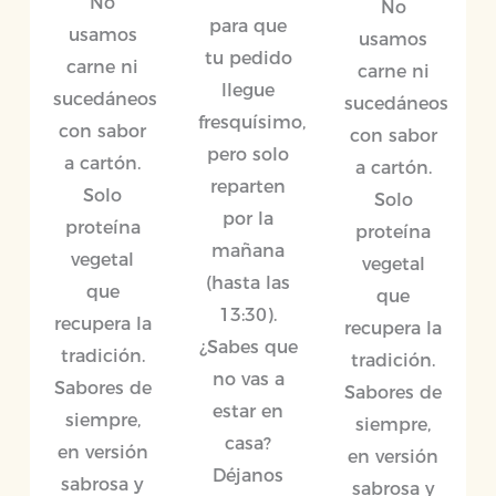
No
No
para que
usamos
usamos
tu pedido
carne ni
carne ni
llegue
sucedáneos
sucedáneos
fresquísimo,
con sabor
con sabor
pero solo
a cartón.
a cartón.
reparten
Solo
Solo
por la
proteína
proteína
mañana
vegetal
vegetal
(hasta las
que
que
13:30).
recupera la
recupera la
¿Sabes que
tradición.
tradición.
no vas a
Sabores de
Sabores de
estar en
siempre,
siempre,
casa?
en versión
en versión
Déjanos
sabrosa y
sabrosa y