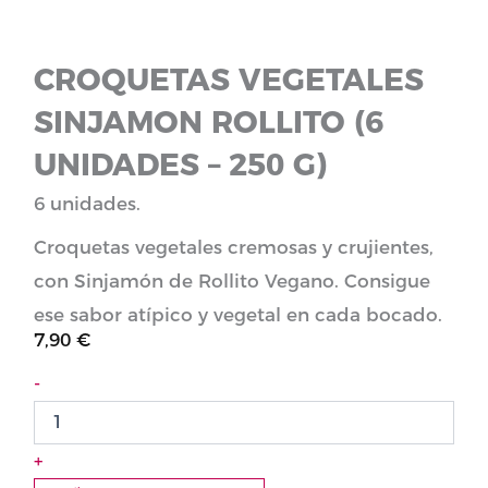
CROQUETAS VEGETALES
SINJAMON ROLLITO (6
UNIDADES – 250 G)
6 unidades.
Croquetas vegetales cremosas y crujientes,
con Sinjamón de Rollito Vegano. Consigue
ese sabor atípico y vegetal en cada bocado.
7,90
€
Croquetas
-
vegetales
Sinjamon
Rollito
+
(6
unidades