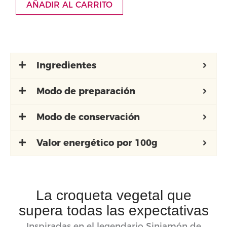
AÑADIR AL CARRITO
-
250
g)
cantidad
Ingredientes
Modo de preparación
Modo de conservación
Valor energético por 100g
La croqueta vegetal que
supera todas las expectativas
Inspiradas en el legendario Sinjamón de